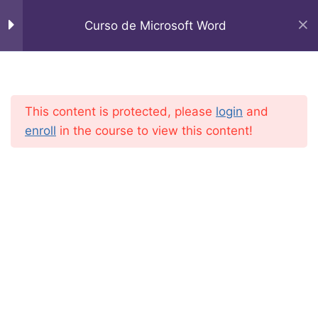
Curso de Microsoft Word
academiaonline.a
MODULO 1
4
This content is protected, please
login
and
1. Cómo ingresar, barras
enroll
in the course to view this content!
de herramientas..
Casa
Courses
OFFICE
2. Formato fuente.
3. Bordes y Sombreados.
4. Imagen desde archivo
MODULO 2
7