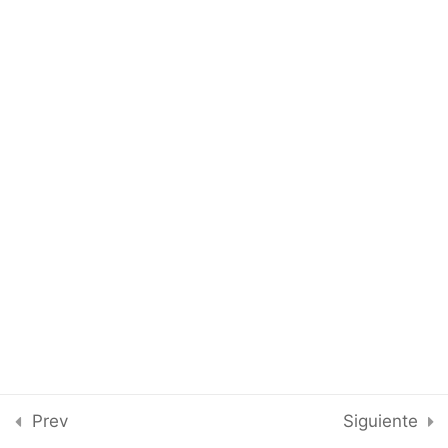
MODULO 3
8
MODULO 4
4
© 2026 academiaonline.ar - WordPress Theme
by
Kadence WP
Prev
Siguiente